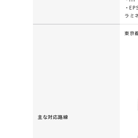
EP
ラミネ
東京
主な対応路線