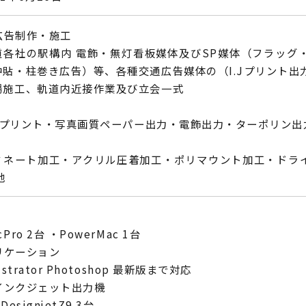
広告制作・施工
道各社の駅構内 電飾・無灯看板媒体及びSP媒体（フラッグ
中貼・柱巻き広告）等、各種交通広告媒体の（I.Jプリント出
場施工、軌道内近接作業及び立会一式
.J.プリント・写真画質ペーパー出力・電飾出力・ターポリン出
ミネート加工・アクリル圧着加工・ポリマウント加工・ドラ
他
cPro 2台 ・PowerMac 1台
リケーション
lustrator Photoshop 最新版まで対応
インクジェット出力機
 DesignjetZ9 3台