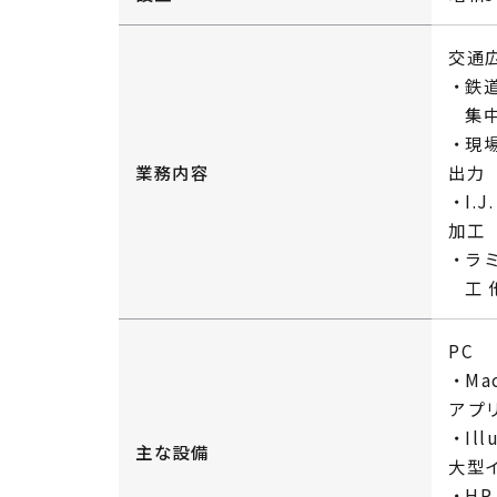
交通
鉄
集
現
業務内容
出力
I
加工
ラ
工 
PC
Ma
アプ
Il
主な設備
大型
HP