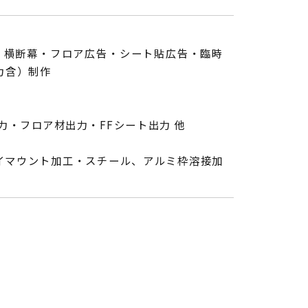
・横断幕・フロア広告・シート貼広告・臨時
力含）制作
力・フロア材出力・FFシート出力 他
イマウント加工・スチール、アルミ枠溶接加