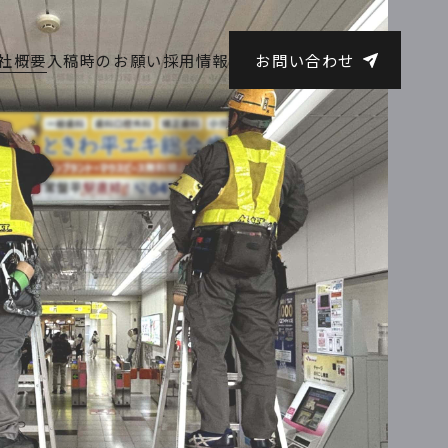
社概要
入稿時のお願い
採用情報
お
問
い
合
わ
せ