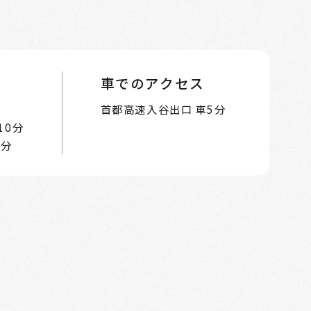
車でのアクセス
首都高速入谷出口 車5分
10分
2分